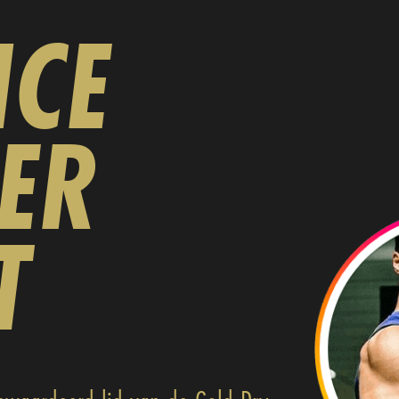
ICE
ER
T