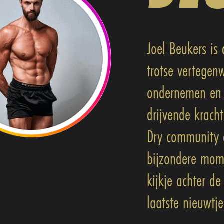
Joel Beukers is
trotse vertegen
ondernemen en z
drijvende krach
Dry community de
bijzondere mome
kijkje achter d
laatste nieuwtj