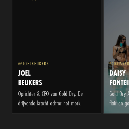
@JOELBEUKERS
@DAISYFO
JOEL
DAISY
BEUKERS
FONTEI
Oprichter & CEO van Gold Dry. De
Gold Dry A
drijvende kracht achter het merk.
flair en 