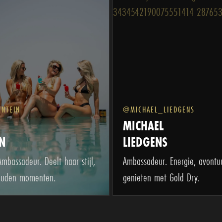
NTEIN
@MICHAEL_LIEDGENS
MICHAEL
N
LIEDGENS
mbassadeur. Deelt haar stijl,
Ambassadeur. Energie, avontu
gouden momenten.
genieten met Gold Dry.