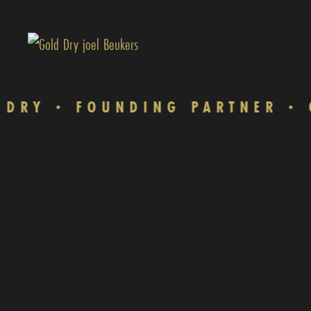
Y
FOUNDING PARTNER
GO