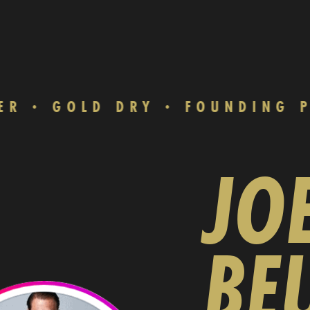
GOLD DRY
FOUNDING PAR
JO
BE