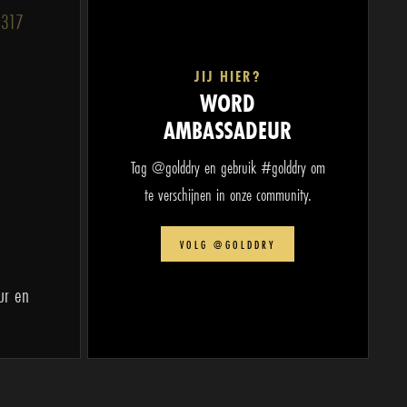
JIJ HIER?
WORD
AMBASSADEUR
Tag @golddry en gebruik #golddry om
te verschijnen in onze community.
VOLG @GOLDDRY
ur en