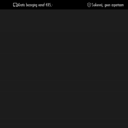
Gratis bezorging vanaf €85,-
Suikervrij, geen aspartaam