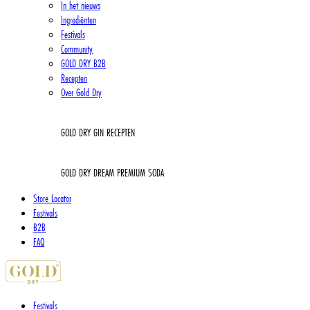
In het nieuws
Ingrediënten
Festivals
Community
GOLD DRY B2B
Recepten
Over Gold Dry
GOLD DRY GIN RECEPTEN
GOLD DRY DREAM PREMIUM SODA
Store Locator
Festivals
B2B
FAQ
Festivals