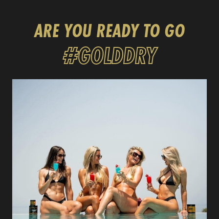
ARE YOU READY TO GO
#
GOLD
DRY