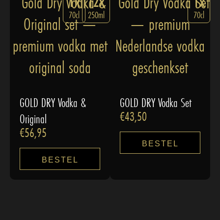
1x
12x
1x
70cl
250ml
70cl
GOLD DRY Vodka &
GOLD DRY Vodka Set
€
43,50
Original
€
56,95
BESTEL
BESTEL