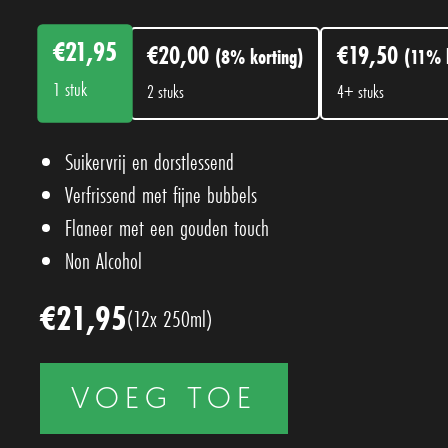
€
21,95
€
20,00
€
19,50
(8% korting)
(11% k
1
stuk
2 stuks
4+ stuks
Suikervrij en dorstlessend
Verfrissend met fijne bubbels
Flaneer met een gouden touch
Non Alcohol
€
21,95
(
12
x
250ml
)
VOEG TOE