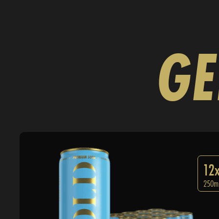
GE
12
250m