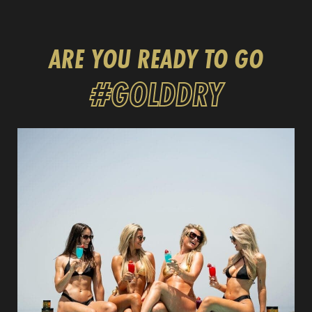
ARE YOU READY TO GO
#
GOLD
DRY