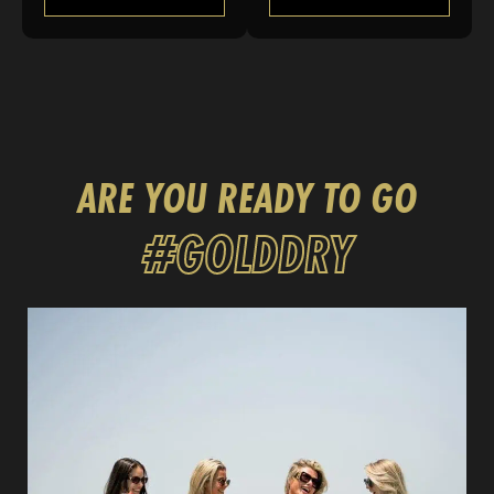
ARE YOU READY TO GO
#
GOLD
DRY